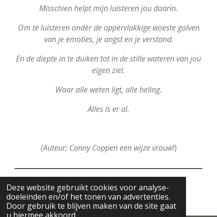
Misschien helpt mijn luisteren jou daarin.
Om te luisteren onder de oppervlakkige woeste golven
v
an je emoties, je angst en je verstand.
En de diepte in te duiken tot in de stille wateren van jou
eigen ziel.
Waar alle weten ligt, a
lle heling.
Alles is er al.
(Auteur; Conny Coppen een wijze vrouw!
)
Deze website gebruikt cookies voor analyse-
© Authentic Bodywork
doeleinden en/of het tonen van advertenties.
Powered by
JouwWeb
Door gebruik te blijven maken van de site gaat
u hiermee akkoord.