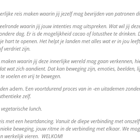
lijke reis maken waarin jij jezelf mag bevrijden van patronen di
elronde waarin jij jouw intenties mag uitspreken. Wat wil jij dez
ijzondere dag. Er is de mogelijkheid cacao of lotusthee te drinken
je hart te openen. Het helpt je landen met alles wat er in jou leeft
 verdriet zijn.
aken waarin jij deze innerlijke wereld mag gaan verkennen, hier
at wat zich aandient. Dat kan beweging zijn, emoties, beelden, lij
 te voelen en vrij te bewegen.
nden
adem. E
en voortdurend proces van in -en uitademen zonde
thentieke zelf.
 vegetarische lunch.
is met een heartdancing. Vanuit de diepe verbinding met onszel
unieke beweging, jouw ritme in de verbinding met elkaar. We mog
en werkelijk vieren. WELKOM!