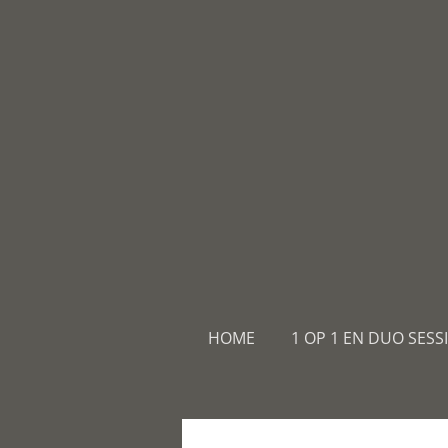
Ga
direct
naar
de
hoofdinhoud
HOME
1 OP 1 EN DUO SESS