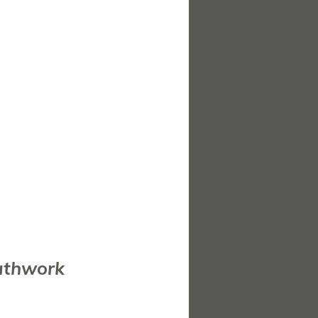
eathwork